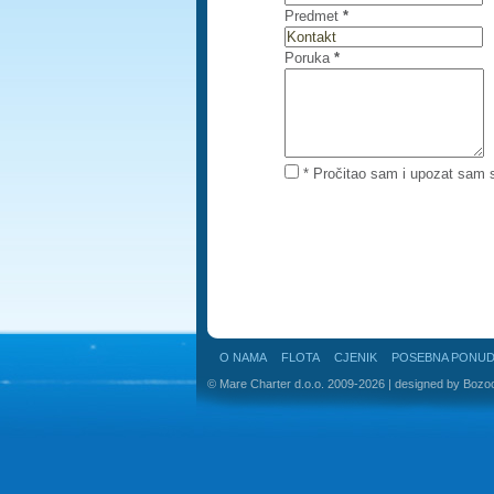
Predmet
*
Poruka
*
* Pročitao sam i upozat sam
O NAMA
FLOTA
CJENIK
POSEBNA PONU
© Mare Charter d.o.o. 2009-2026 | designed by
Bozo