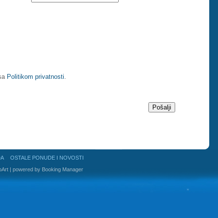
 sa
Politikom privatnosti
.
Pošalji
DA
OSTALE PONUDE I NOVOSTI
oArt
| powered by
Booking Manager