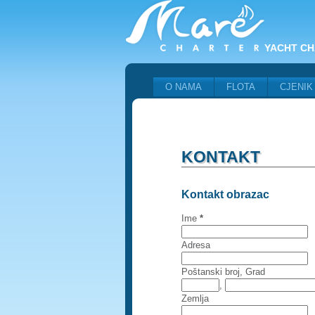
YACHT CH
O NAMA
FLOTA
CJENIK
KONTAKT
Kontakt obrazac
Ime
*
Adresa
Poštanski broj, Grad
,
Zemlja