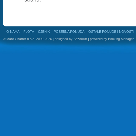
O NAMA
FLOTA
CJENIK
POSEBNA PONUDA
OSTALE PONUDE I NOVOSTI
© Mare Charter d.o.o. 2009-2026 | designed by
BozooArt
| powered by
Booking Manager