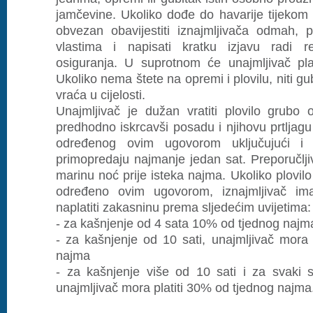
jamčevine. Ukoliko dođe do havarije tijekom 
obvezan obavijestiti iznajmljivača odmah, pr
vlastima i napisati kratku izjavu radi r
osiguranja. U suprotnom će unajmljivač pla
Ukoliko nema štete na opremi i plovilu, niti gu
vraća u cijelosti.
Unajmljivač je dužan vratiti plovilo grubo 
predhodno iskrcavši posadu i njihovu prtljagu
određenog ovim ugovorom uključujući i 
primopredaju najmanje jedan sat. Preporučlji
marinu noć prije isteka najma. Ukoliko plovilo
određeno ovim ugovorom, iznajmljivač im
naplatiti zakasninu prema sljedećim uvijetima:
- za kašnjenje od 4 sata 10% od tjednog najm
- za kašnjenje od 10 sati, unajmljivač mora 
najma
- za kašnjenje više od 10 sati i za svaki s
unajmljivač mora platiti 30% od tjednog najma