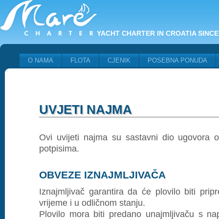
YACHT CHARTER IN CROATIA SINCE
O NAMA
FLOTA
CJENIK
POSEBNA PONUDA
UVJETI NAJMA
Ovi uvijeti najma su sastavni dio ugovora 
potpisima.
OBVEZE IZNAJMLJIVAČA
Iznajmljivač garantira da će plovilo biti pr
vrijeme i u odličnom stanju.
Plovilo mora biti predano unajmljivaču s n