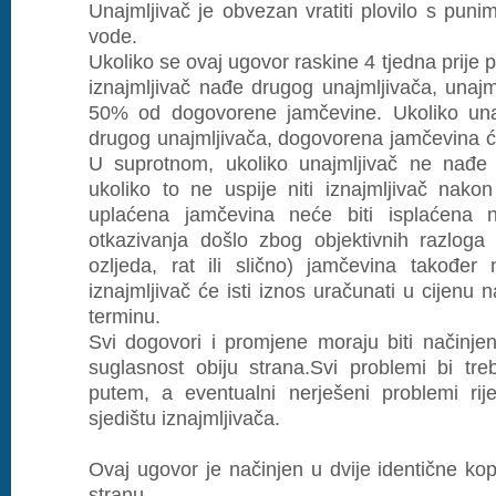
Unajmljivač je obvezan vratiti plovilo s puni
vode.
Ukoliko se ovaj ugovor raskine 4 tjedna prije 
iznajmljivač nađe drugog unajmljivača, unajm
50% od dogovorene jamčevine. Ukoliko una
drugog unajmljivača, dogovorena jamčevina će
U suprotnom, ukoliko unajmljivač ne nađe 
ukoliko to ne uspije niti iznajmljivač nako
uplaćena jamčevina neće biti isplaćena n
otkazivanja došlo zbog objektivnih razloga (
ozljeda, rat ili slično) jamčevina također 
iznajmljivač će isti iznos uračunati u cijen
terminu.
Svi dogovori i promjene moraju biti načinj
suglasnost obiju strana.Svi problemi bi treb
putem, a eventualni nerješeni problemi ri
sjedištu iznajmljivača.
Ovaj ugovor je načinjen u dvije identične ko
stranu.