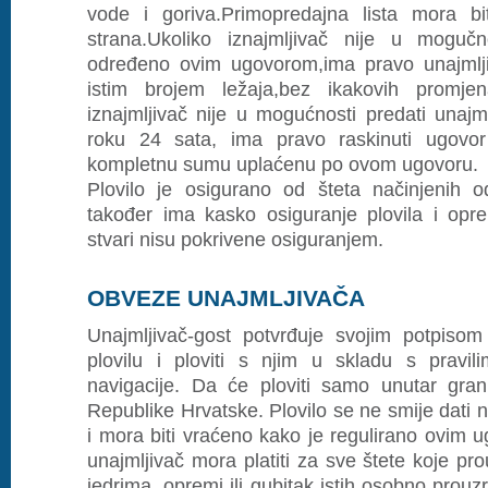
vode i goriva.Primopredajna lista mora bi
strana.Ukoliko iznajmljivač nije u mogučno
određeno ovim ugovorom,ima pravo unajmljiv
istim brojem ležaja,bez ikakovih promjen
iznajmljivač nije u mogućnosti predati unajm
roku 24 sata, ima pravo raskinuti ugovor i
kompletnu sumu uplaćenu po ovom ugovoru.
Plovilo je osigurano od šteta načinjenih od
također ima kasko osiguranje plovila i op
stvari nisu pokrivene osiguranjem.
OBVEZE UNAJMLJIVAČA
Unajmljivač-gost potvrđuje svojim potpisom
plovilu i ploviti s njim u skladu s pravil
navigacije. Da će ploviti samo unutar grani
Republike Hrvatske. Plovilo se ne smije dati nit
i mora biti vraćeno kako je regulirano ovim
unajmljivač mora platiti za sve štete koje pro
jedrima, opremi ili gubitak istih osobno prouzr